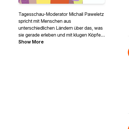
Tagesschau-Moderator Michail Paweletz
spricht mit Menschen aus
unterschiedlichen Ländern über das, was
sie gerade erleben und mit klugen Köpfen
sowie VertreterInnen der Gesellschaft
Show More
über Herausforderungen und Lösungen
für eine neue Normalität mit und nach
Corona.