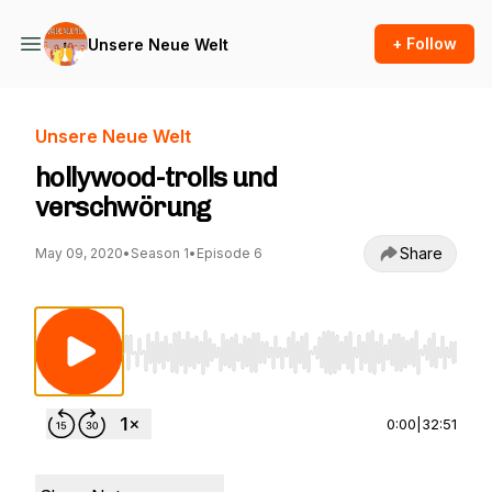
+ Follow
Unsere Neue Welt
Unsere Neue Welt
hollywood-trolls und
verschwörung
Share
May 09, 2020
•
Season 1
•
Episode 6
Use Left/Right to seek, Home/End to jump to st
0:00
|
32:51