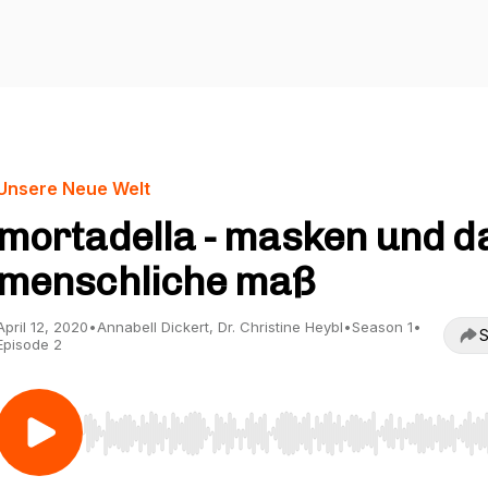
Unsere Neue Welt
mortadella - masken und d
menschliche maß
April 12, 2020
•
Annabell Dickert, Dr. Christine Heybl
•
Season 1
•
S
Episode 2
Use Left/Right to seek, Home/End to jump to start o