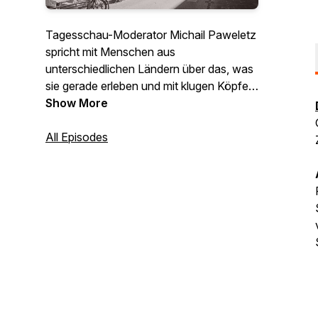
Tagesschau-Moderator Michail Paweletz
spricht mit Menschen aus
unterschiedlichen Ländern über das, was
sie gerade erleben und mit klugen Köpfen
sowie VertreterInnen der Gesellschaft
Show More
über Herausforderungen und Lösungen
für eine neue Normalität mit und nach
All Episodes
Corona.