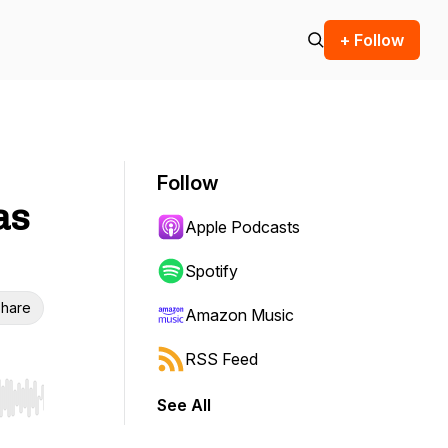
+ Follow
Follow
as
Apple Podcasts
Spotify
hare
Amazon Music
RSS Feed
See All
r end. Hold shift to jump forward or backward.