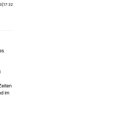
00
|
17:32
es
i
Zeiten
nd im