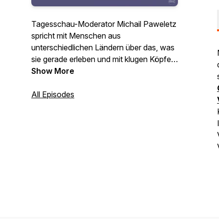
Tagesschau-Moderator Michail Paweletz
spricht mit Menschen aus
unterschiedlichen Ländern über das, was
sie gerade erleben und mit klugen Köpfen
sowie VertreterInnen der Gesellschaft
Show More
über Herausforderungen und Lösungen
für eine neue Normalität mit und nach
All Episodes
Corona.