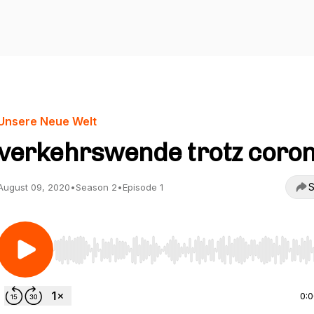
Unsere Neue Welt
verkehrswende trotz coro
S
August 09, 2020
•
Season 2
•
Episode 1
Use Left/Right to seek, Home/End to jump to start o
0: