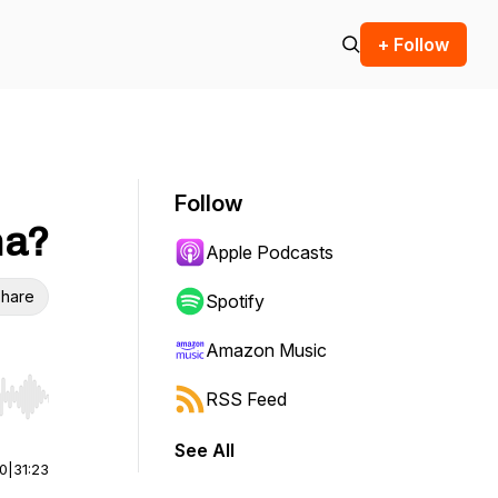
+ Follow
Follow
na?
Apple Podcasts
hare
Spotify
Amazon Music
RSS Feed
r end. Hold shift to jump forward or backward.
See All
00
|
31:23